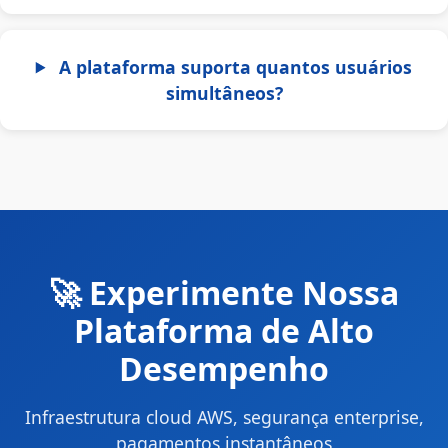
A plataforma suporta quantos usuários
simultâneos?
🚀 Experimente Nossa
Plataforma de Alto
Desempenho
Infraestrutura cloud AWS, segurança enterprise,
pagamentos instantâneos