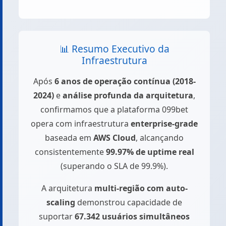
📊 Resumo Executivo da
Infraestrutura
Após
6 anos de operação contínua (2018-
2024)
e
análise profunda da arquitetura
,
confirmamos que a plataforma 099bet
opera com infraestrutura
enterprise-grade
baseada em
AWS Cloud
, alcançando
consistentemente
99.97% de uptime real
(superando o SLA de 99.9%).
A arquitetura
multi-região com auto-
scaling
demonstrou capacidade de
suportar
67.342 usuários simultâneos