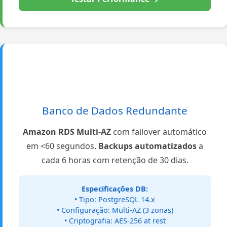
🗄️
Banco de Dados Redundante
Amazon RDS Multi-AZ
com failover automático
em <60 segundos.
Backups automatizados
a
cada 6 horas com retenção de 30 dias.
Especificações DB:
• Tipo: PostgreSQL 14.x
• Configuração: Multi-AZ (3 zonas)
• Criptografia: AES-256 at rest