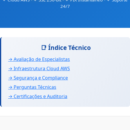
24/7
📑 Índice Técnico
→ Avaliação de Especialistas
→ Infraestrutura Cloud AWS
→ Segurança e Compliance
→ Perguntas Técnicas
→ Certificações e Auditoria