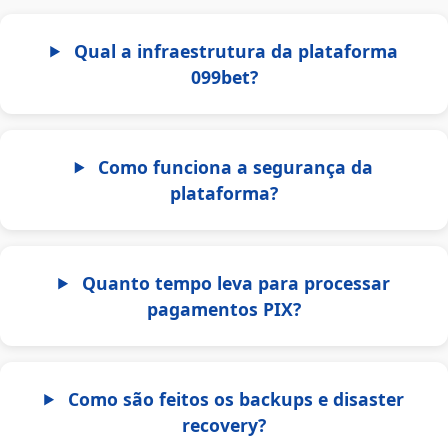
Qual a infraestrutura da plataforma
099bet?
Como funciona a segurança da
plataforma?
Quanto tempo leva para processar
pagamentos PIX?
Como são feitos os backups e disaster
recovery?