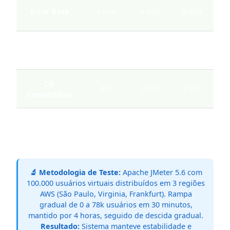
Error Rate
0.01%
0.02%
0.08%
P
CPU
18%
42%
76%
Utilization
P
DB
847
2.341
6.847
Connections
P
Auto-Scaling
-
142s
87s
Time
P
🔬 Metodologia de Teste:
Apache JMeter 5.6 com
100.000 usuários virtuais distribuídos em 3 regiões
AWS (São Paulo, Virginia, Frankfurt). Rampa
gradual de 0 a 78k usuários em 30 minutos,
mantido por 4 horas, seguido de descida gradual.
Resultado:
Sistema manteve estabilidade e