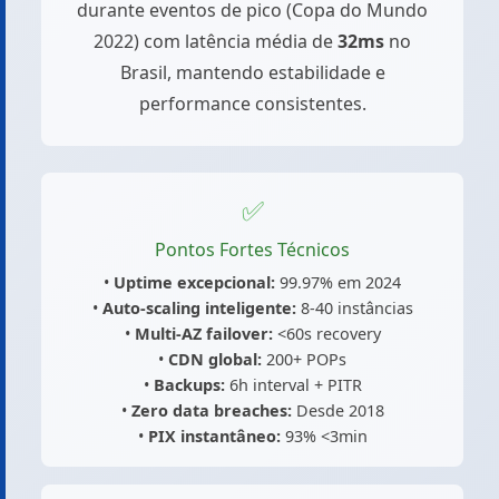
durante eventos de pico (Copa do Mundo
2022) com latência média de
32ms
no
Brasil, mantendo estabilidade e
performance consistentes.
✅
Pontos Fortes Técnicos
•
Uptime excepcional:
99.97% em 2024
•
Auto-scaling inteligente:
8-40 instâncias
•
Multi-AZ failover:
<60s recovery
•
CDN global:
200+ POPs
•
Backups:
6h interval + PITR
•
Zero data breaches:
Desde 2018
•
PIX instantâneo:
93% <3min