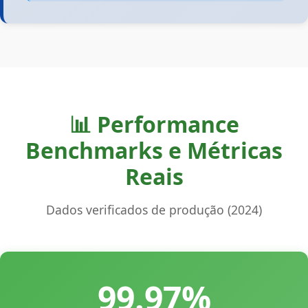
📊 Performance
Benchmarks e Métricas
Reais
Dados verificados de produção (2024)
99.97%