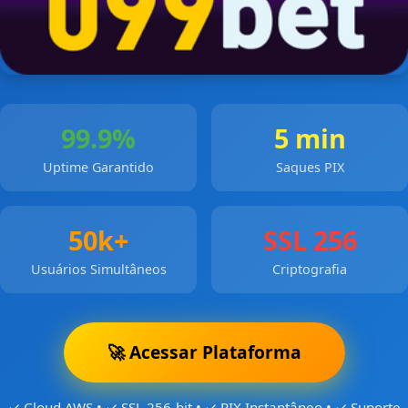
99.9%
5 min
Uptime Garantido
Saques PIX
50k+
SSL 256
Usuários Simultâneos
Criptografia
🚀 Acessar Plataforma
✓ Cloud AWS • ✓ SSL 256-bit • ✓ PIX Instantâneo • ✓ Suporte