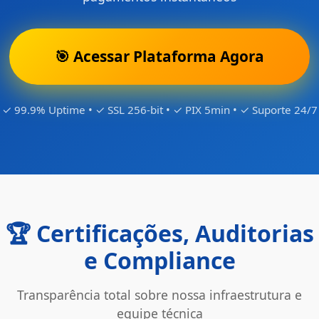
🎯 Acessar Plataforma Agora
✓ 99.9% Uptime • ✓ SSL 256-bit • ✓ PIX 5min • ✓ Suporte 24/7
🏆 Certificações, Auditorias
e Compliance
Transparência total sobre nossa infraestrutura e
equipe técnica