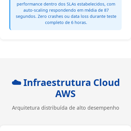
performance dentro dos SLAs estabelecidos, com
auto-scaling respondendo em média de 87
segundos. Zero crashes ou data loss durante teste
completo de 6 horas.
☁️ Infraestrutura Cloud
AWS
Arquitetura distribuída de alto desempenho