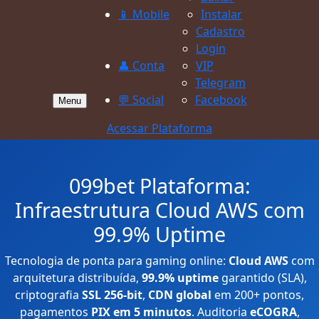
📱 Mobile
Instalar
Cadastro
Login
👤 Conta
VIP
Telegram
💬 Social
Facebook
Menu
Acessar Plataforma
099bet Plataforma:
Infraestrutura Cloud AWS com
99.9% Uptime
Tecnologia de ponta para gaming online:
Cloud AWS
com
arquitetura distribuída,
99.9% uptime
garantido (SLA),
criptografia
SSL 256-bit
,
CDN global
em 200+ pontos,
pagamentos
PIX em 5 minutos
. Auditoria
eCOGRA
,