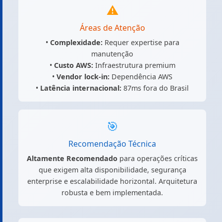
⚠️
Áreas de Atenção
•
Complexidade:
Requer expertise para
manutenção
•
Custo AWS:
Infraestrutura premium
•
Vendor lock-in:
Dependência AWS
•
Latência internacional:
87ms fora do Brasil
🎯
Recomendação Técnica
Altamente Recomendado
para operações críticas
que exigem alta disponibilidade, segurança
enterprise e escalabilidade horizontal. Arquitetura
robusta e bem implementada.