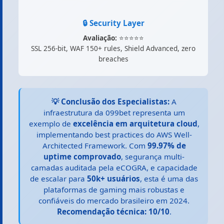
🔒 Security Layer
Avaliação:
⭐⭐⭐⭐⭐
SSL 256-bit, WAF 150+ rules, Shield Advanced, zero
breaches
💡 Conclusão dos Especialistas:
A
infraestrutura da 099bet representa um
exemplo de
excelência em arquitetura cloud
,
implementando best practices do AWS Well-
Architected Framework. Com
99.97% de
uptime comprovado
, segurança multi-
camadas auditada pela eCOGRA, e capacidade
de escalar para
50k+ usuários
, esta é uma das
plataformas de gaming mais robustas e
confiáveis do mercado brasileiro em 2024.
Recomendação técnica: 10/10
.